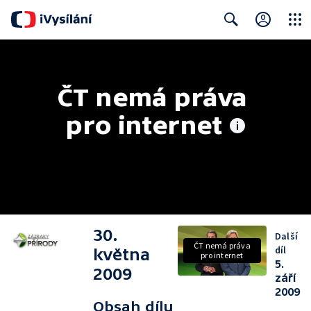
Close
Search
ČT nemá práva 
pro internet
30.
Další
ČT nemá práva
díl
května
pro internet
5.
2009
září
2009
Obsah dílu