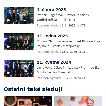
1. února 2025
Patricie Pagáčová — Pavel Zedníček —
Ondřej Měšťák — Jiří Hána
70 min
Poslední vysílání
1. 8. 2026
na ČT1
11. ledna 2025
Zuzana Zlatohlávková — Josef Klíma — Filip
Rajmont — Václav Matějovský
70 min
Poslední vysílání
25. 7. 2026
na ČT1
11. května 2024
Dostupné ještě 9 dní
Lucie Vondráčková — Ladislav Frej — Jožka
Šmukař — Jan Tománek
71 min
Poslední vysílání
18. 7. 2026
na ČT1
Ostatní také sledují