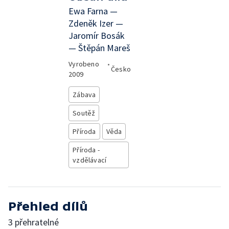
Ewa Farna —
Zdeněk Izer —
Jaromír Bosák
— Štěpán Mareš
Vyrobeno
•
Česko
2009
Zábava
Soutěž
Příroda
Věda
Příroda -
vzdělávací
Přehled dílů
3 přehratelné