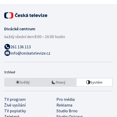
Divácké centrum
každý všední den:
8:00—16:00 hodin
261 136 113
info@ceskatelevize.cz
Vzhled
Světlý
Tmavý
Systém
TV program
Pro média
Živé vysílání
Reklama
TV poplatky
Studio Brno
Teletext
Studio Ostrava