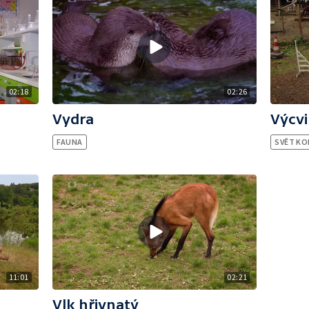
02:18
02:26
Výcvi
Vydra
SVĚT KO
FAUNA
02:21
11:01
Vlk hřivnatý