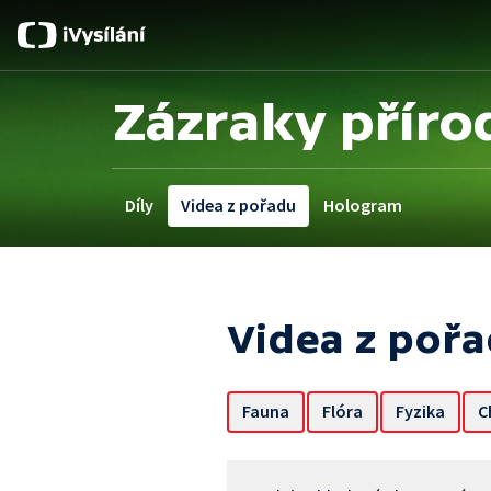
Zázraky příro
Díly
Videa z pořadu
Hologram
Videa z poř
Fauna
Flóra
Fyzika
C