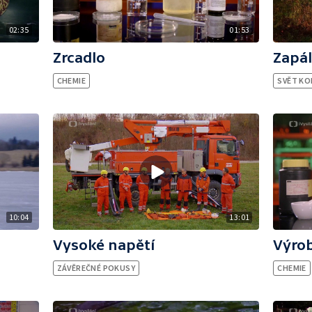
02:35
01:53
Zrcadlo
Zapál
CHEMIE
SVĚT KO
10:04
13:01
Výrob
Vysoké napětí
CHEMIE
ZÁVĚREČNÉ POKUSY