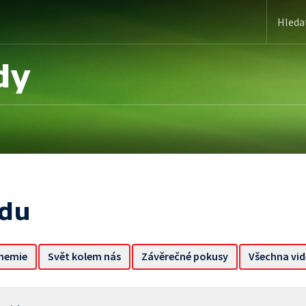
dy
adu
hemie
Svět kolem nás
Závěrečné pokusy
Všechna vi