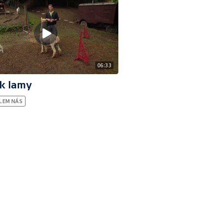
06:33
k lamy
LEM NÁS