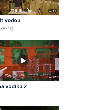
01:58
it vodou
LEM NÁS
01:49
a vodíku 2