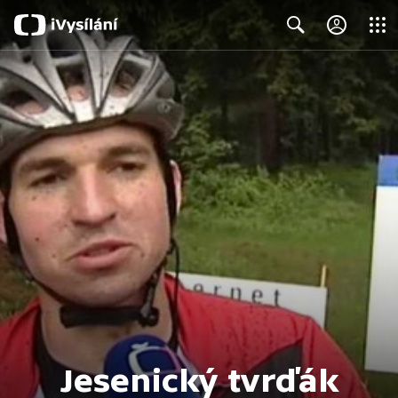
Close
Search
Jesenický tvrďák