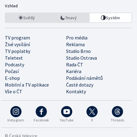
Vzhled
Světlý
Tmavý
Systém
TV program
Pro média
Živé vysílání
Reklama
TV poplatky
Studio Brno
Teletext
Studio Ostrava
Podcasty
Rada ČT
Počasí
Kariéra
E-shop
Podávání námětů
Mobilní a TV aplikace
Časté dotazy
Vše o ČT
Kontakty
Instagram
Facebook
YouTube
X
Threads
© Česká televize