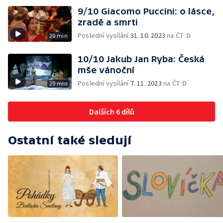
9/10 Giacomo Puccini: o lásce,
zradě a smrti
Poslední vysílání
31. 10. 2023
na ČT :D
20 min
10/10 Jakub Jan Ryba: Česká
mše vánoční
Poslední vysílání
7. 11. 2023
na ČT :D
20 min
Dalších 6 dílů
Ostatní také sledují