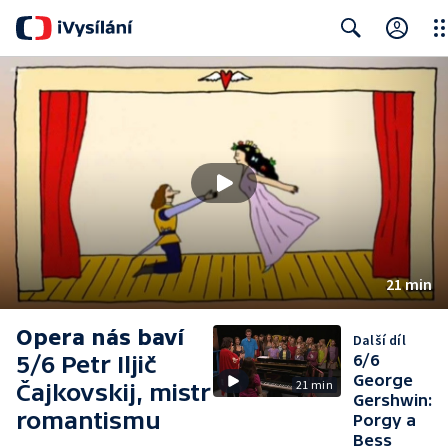
Clo
Search
21 min
Opera nás baví
Další díl
5/6 Petr Iljič
6/6
George
21 min
Čajkovskij, mistr
Gershwin:
romantismu
Porgy a
Bess