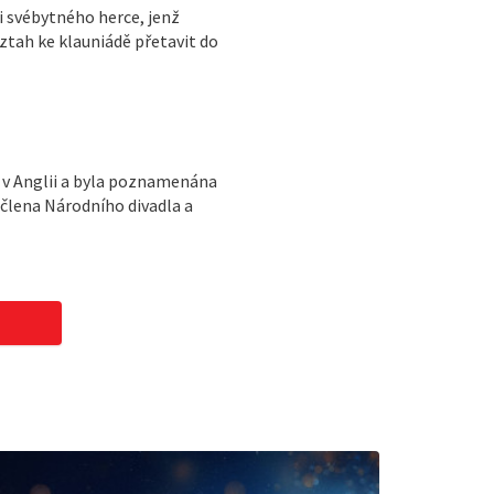
i svébytného herce, jenž
ztah ke klauniádě přetavit do
a v Anglii a byla poznamenána
lena Národního divadla a