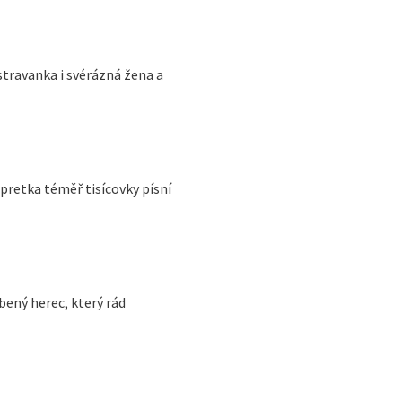
travanka i svérázná žena a
retka téměř tisícovky písní
bený herec, který rád