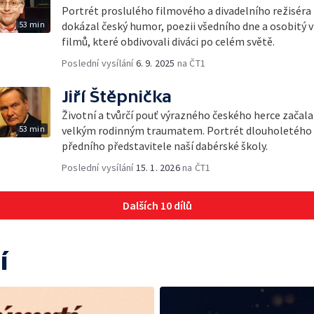
Portrét proslulého filmového a divadelního režiséra 
53 min
dokázal český humor, poezii všedního dne a osobitý v
filmů, které obdivovali diváci po celém světě.
Poslední vysílání
6. 9. 2025
na ČT1
Jiří Štěpnička
Životní a tvůrčí pouť výrazného českého herce začal
53 min
velkým rodinným traumatem. Portrét dlouholetého č
předního představitele naší dabérské školy.
Poslední vysílání
15. 1. 2026
na ČT1
Dalších 10 dílů
í