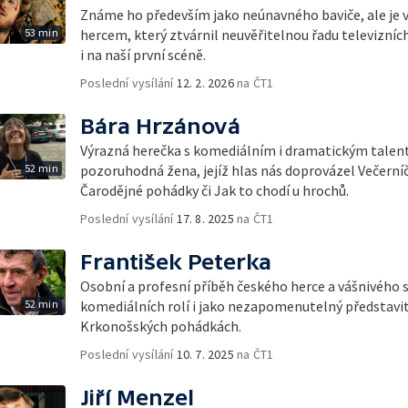
Známe ho především jako neúnavného baviče, ale je v
53 min
hercem, který ztvárnil neuvěřitelnou řadu televizních 
i na naší první scéně.
Poslední vysílání
12. 2. 2026
na ČT1
Bára Hrzánová
Výrazná herečka s komediálním i dramatickým talent
52 min
pozoruhodná žena, jejíž hlas nás doprovázel Večerníč
Čarodějné pohádky či Jak to chodí u hrochů.
Poslední vysílání
17. 8. 2025
na ČT1
František Peterka
Osobní a profesní příběh českého herce a vášnivého s
52 min
komediálních rolí i jako nezapomenutelný představi
Krkonošských pohádkách.
Poslední vysílání
10. 7. 2025
na ČT1
Jiří Menzel