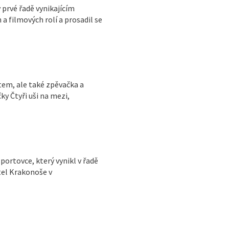
 prvé řadě vynikajícím
a filmových rolí a prosadil se
em, ale také zpěvačka a
ky Čtyři uši na mezi,
portovce, který vynikl v řadě
tel Krakonoše v