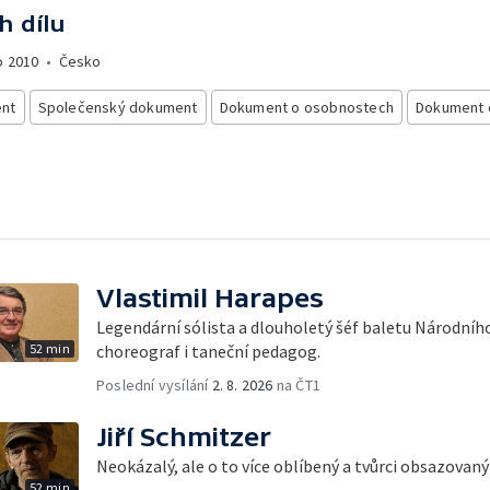
h dílu
o
2010
•
Česko
nt
Společenský dokument
Dokument o osobnostech
Dokument o
Vlastimil Harapes
Legendární sólista a dlouholetý šéf baletu Národního
52 min
choreograf i taneční pedagog.
Poslední vysílání
2. 8. 2026
na ČT1
Jiří Schmitzer
Neokázalý, ale o to více oblíbený a tvůrci obsazovaný 
52 min