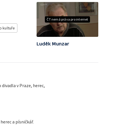
ČT nemá práva pro internet
 kultuře
Luděk Munzar
 divadla v Praze, herec,
herec a písničkář.