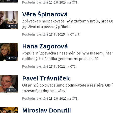
Poslední vysílání
25. 10. 2024
na ČT1
Věra Špinarová
Zpěvačka s neopakovatelným zlatem v hrdle, hrdá Os
53 min
její životní a pěvecký příběh.
Poslední vysílání
27. 8. 2025
na ČT art
Hana Zagorová
Populární zpěvačka s nezaměnitelným hlasem, interp
53 min
oblíbených několika generacemi posluchačů.
Poslední vysílání
27. 8. 2022
na ČT1
Pavel Trávníček
Od princů po divadelního podnikatele a režiséra. Oblí
53 min
rozesměje i dojme diváky.
Poslední vysílání
23. 10. 2025
na ČT1
Miroslav Donutil