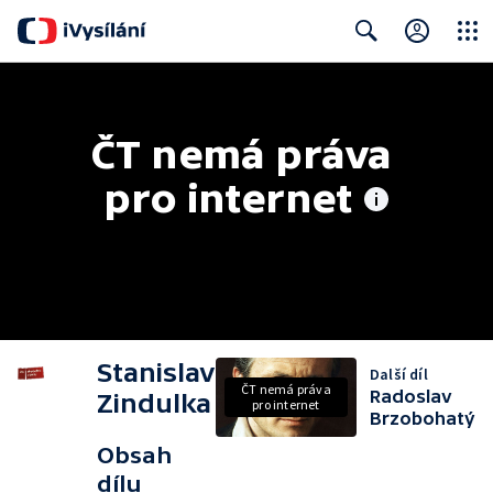
Close
Search
ČT nemá práva 
pro internet
Stanislav
Další díl
ČT nemá práva
Radoslav
Zindulka
pro internet
Brzobohatý
Obsah
dílu