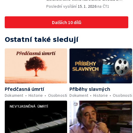
předního představitele naší dabérské školy.
Poslední vysílání
15. 1. 2026
na ČT1
Dalších 10 dílů
Ostatní také sledují
Předčasná úmrtí
Příběhy slavných
Dokument
Historie
Osobnosti
Dokument
Historie
Osobnosti