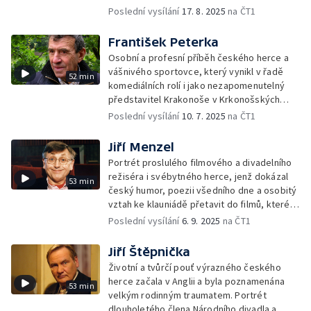
pohádky či Jak to chodí u hrochů.
Poslední vysílání
17. 8. 2025
na ČT1
František Peterka
Osobní a profesní příběh českého herce a
vášnivého sportovce, který vynikl v řadě
52 min
komediálních rolí i jako nezapomenutelný
představitel Krakonoše v Krkonošských
pohádkách.
Poslední vysílání
10. 7. 2025
na ČT1
Jiří Menzel
Portrét proslulého filmového a divadelního
režiséra i svébytného herce, jenž dokázal
53 min
český humor, poezii všedního dne a osobitý
vztah ke klauniádě přetavit do filmů, které
obdivovali diváci po celém světě.
Poslední vysílání
6. 9. 2025
na ČT1
Jiří Štěpnička
Životní a tvůrčí pouť výrazného českého
herce začala v Anglii a byla poznamenána
53 min
velkým rodinným traumatem. Portrét
dlouholetého člena Národního divadla a