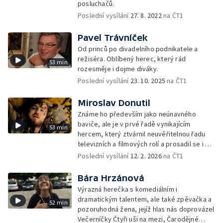
posluchačů.
Poslední vysílání
27. 8. 2022
na ČT1
Pavel Trávníček
Od princů po divadelního podnikatele a
režiséra. Oblíbený herec, který rád
53 min
rozesměje i dojme diváky.
Poslední vysílání
23. 10. 2025
na ČT1
Miroslav Donutil
Známe ho především jako neúnavného
baviče, ale je v prvé řadě vynikajícím
53 min
hercem, který ztvárnil neuvěřitelnou řadu
televizních a filmových rolí a prosadil se i na
naší první scéně.
Poslední vysílání
12. 2. 2026
na ČT1
Bára Hrzánová
Výrazná herečka s komediálním i
dramatickým talentem, ale také zpěvačka a
52 min
pozoruhodná žena, jejíž hlas nás doprovázel
Večerníčky Čtyři uši na mezi, Čarodějné