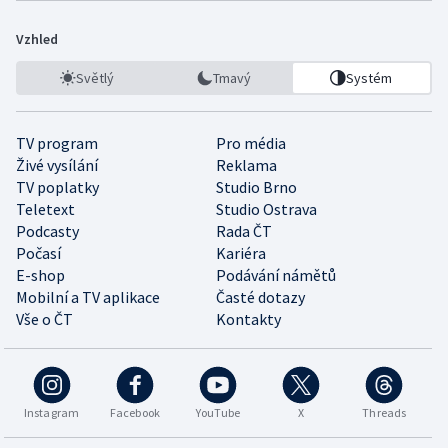
Vzhled
Světlý
Tmavý
Systém
TV program
Pro média
Živé vysílání
Reklama
TV poplatky
Studio Brno
Teletext
Studio Ostrava
Podcasty
Rada ČT
Počasí
Kariéra
E-shop
Podávání námětů
Mobilní a TV aplikace
Časté dotazy
Vše o ČT
Kontakty
Instagram
Facebook
YouTube
X
Threads