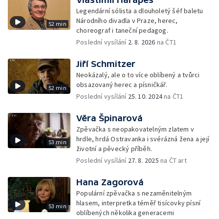
Legendární sólista a dlouholetý šéf baletu
Národního divadla v Praze, herec,
52 min
choreograf i taneční pedagog.
Poslední vysílání
2. 8. 2026
na ČT1
Jiří Schmitzer
Neokázalý, ale o to více oblíbený a tvůrci
obsazovaný herec a písničkář.
52 min
Poslední vysílání
25. 10. 2024
na ČT1
Věra Špinarová
Zpěvačka s neopakovatelným zlatem v
hrdle, hrdá Ostravanka i svérázná žena a její
53 min
životní a pěvecký příběh.
Poslední vysílání
27. 8. 2025
na ČT art
Hana Zagorová
Populární zpěvačka s nezaměnitelným
hlasem, interpretka téměř tisícovky písní
53 min
oblíbených několika generacemi