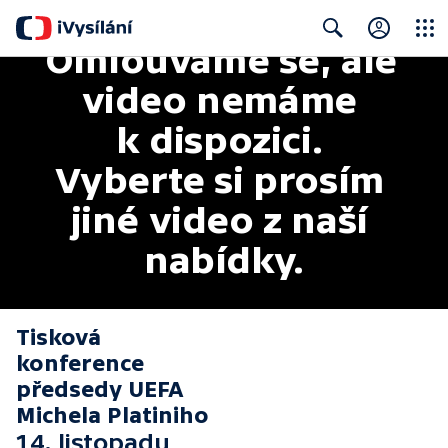
Omlouváme se, ale 
Close
Search
video nemáme 
k dispozici. 
Vyberte si prosím 
jiné video z naší 
nabídky.
Tisková
konference
předsedy UEFA
Michela Platiniho
14. listopadu