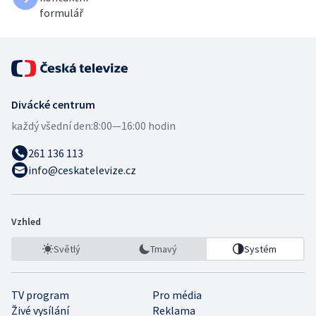
formulář
Divácké centrum
každý všední den:
8:00—16:00 hodin
261 136 113
info@ceskatelevize.cz
Vzhled
Světlý
Tmavý
Systém
TV program
Pro média
Živé vysílání
Reklama