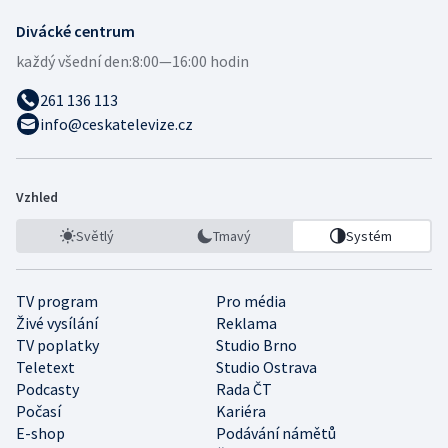
Divácké centrum
každý všední den:
8:00—16:00 hodin
261 136 113
info@ceskatelevize.cz
Vzhled
Světlý
Tmavý
Systém
TV program
Pro média
Živé vysílání
Reklama
TV poplatky
Studio Brno
Teletext
Studio Ostrava
Podcasty
Rada ČT
Počasí
Kariéra
E-shop
Podávání námětů