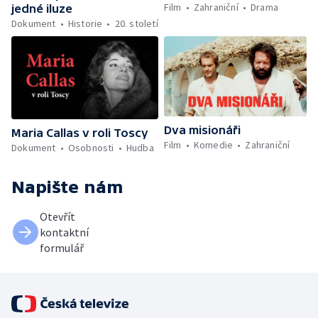
Film
Zahraniční
Drama
jedné iluze
Dokument
Historie
20. století
Dva misionáři
Maria Callas v roli Toscy
Film
Komedie
Zahraniční
Dokument
Osobnosti
Hudba
Napište nám
Otevřít
kontaktní
formulář