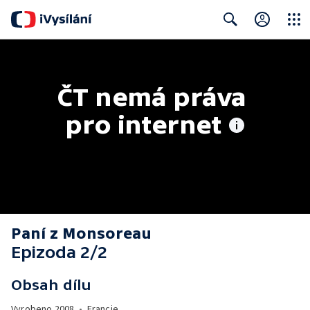
Close
Search
ČT nemá práva 
pro internet
Paní z Monsoreau
Epizoda 2/2
Obsah dílu
Vyrobeno
2008
•
Francie