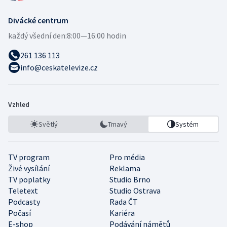
Divácké centrum
každý všední den:
8:00—16:00 hodin
261 136 113
info@ceskatelevize.cz
Vzhled
Světlý
Tmavý
Systém
TV program
Pro média
Živé vysílání
Reklama
TV poplatky
Studio Brno
Teletext
Studio Ostrava
Podcasty
Rada ČT
Počasí
Kariéra
E-shop
Podávání námětů