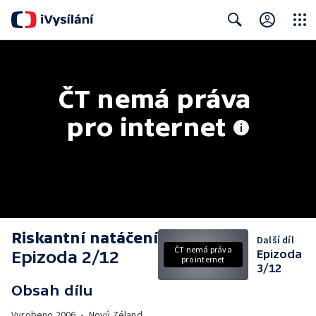
Close
Search
ČT nemá práva 
pro internet
Riskantní natáčení
Další díl
ČT nemá práva
Epizoda 2/12
Epizoda
pro internet
3/12
Obsah dílu
Vyrobeno
2006
•
Nový Zéland