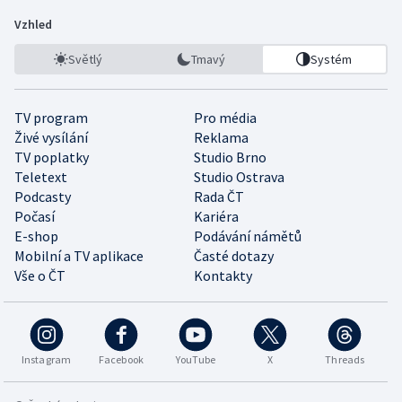
Vzhled
Světlý
Tmavý
Systém
TV program
Pro média
Živé vysílání
Reklama
TV poplatky
Studio Brno
Teletext
Studio Ostrava
Podcasty
Rada ČT
Počasí
Kariéra
E-shop
Podávání námětů
Mobilní a TV aplikace
Časté dotazy
Vše o ČT
Kontakty
Instagram
Facebook
YouTube
X
Threads