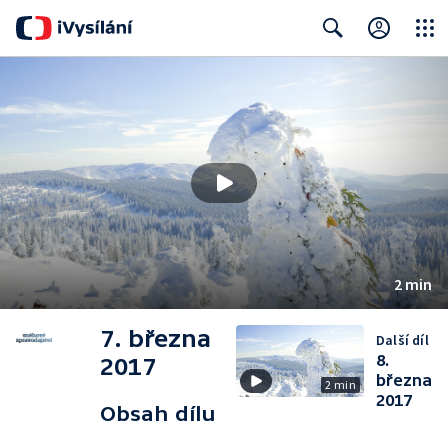
Close
Search
2 min
7. března
Další díl
8.
2017
března
2 min
2017
Obsah dílu