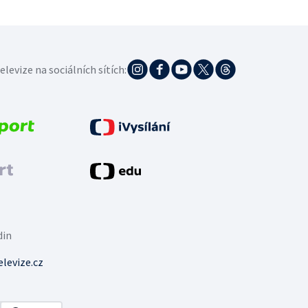
elevize na sociálních sítích:
din
levize.cz