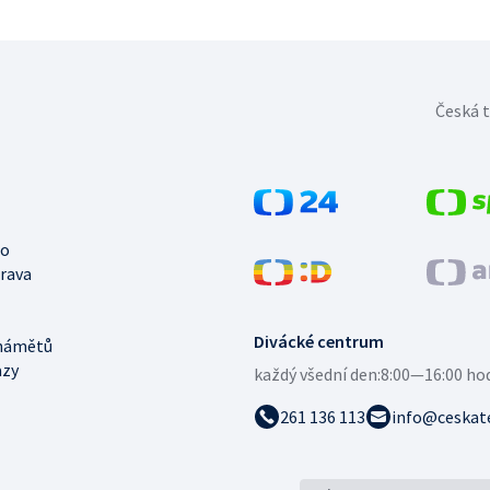
Česká t
no
trava
Divácké centrum
námětů
azy
každý všední den:
8:00—16:00 ho
261 136 113
info@ceskate