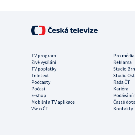
TV program
Pro média
Živé vysílání
Reklama
TV poplatky
Studio Br
Teletext
Studio Os
Podcasty
Rada ČT
Počasí
Kariéra
E-shop
Podávání 
Mobilní a TV aplikace
Časté dot
Vše o ČT
Kontakty