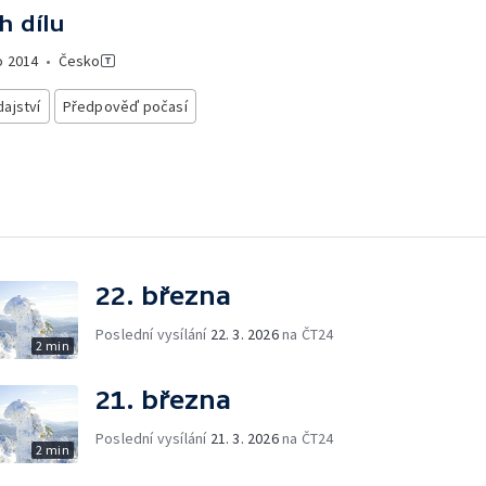
h dílu
o
2014
•
Česko
ajství
Předpověď počasí
22. března
Poslední vysílání
22. 3. 2026
na ČT24
2 min
21. března
Poslední vysílání
21. 3. 2026
na ČT24
2 min