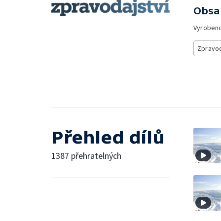
Obsa
Vyroben
Zpravod
Přehled dílů
1387 přehratelných