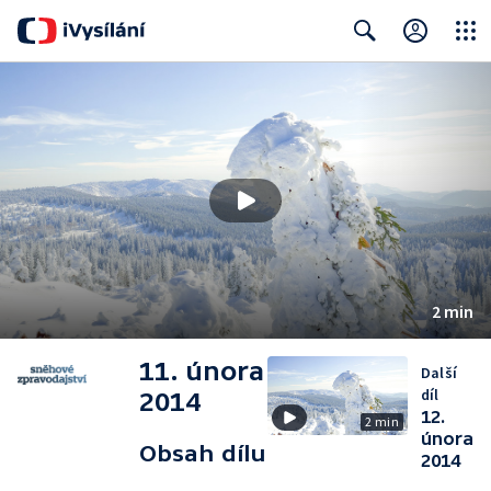
Close
Search
2 min
11. února
Další
díl
2014
12.
2 min
února
Obsah dílu
2014