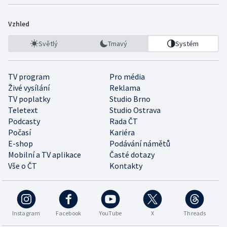
Vzhled
Světlý
Tmavý
Systém
TV program
Pro média
Živé vysílání
Reklama
TV poplatky
Studio Brno
Teletext
Studio Ostrava
Podcasty
Rada ČT
Počasí
Kariéra
E-shop
Podávání námětů
Mobilní a TV aplikace
Časté dotazy
Vše o ČT
Kontakty
Instagram
Facebook
YouTube
X
Threads