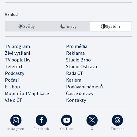
Vzhled
Světlý
Tmavý
Systém
TV program
Pro média
Živé vysílání
Reklama
TV poplatky
Studio Brno
Teletext
Studio Ostrava
Podcasty
Rada ČT
Počasí
Kariéra
E-shop
Podávání námětů
Mobilní a TV aplikace
Časté dotazy
Vše o ČT
Kontakty
Instagram
Facebook
YouTube
X
Threads