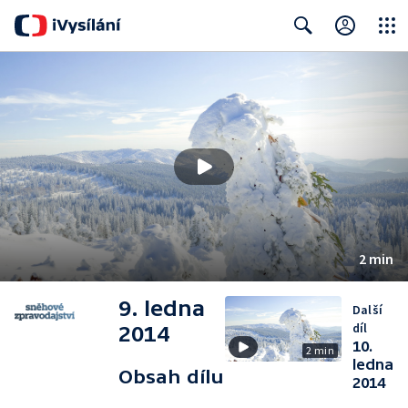
Close
Search
2 min
9. ledna
Další
díl
2014
10.
2 min
ledna
Obsah dílu
2014