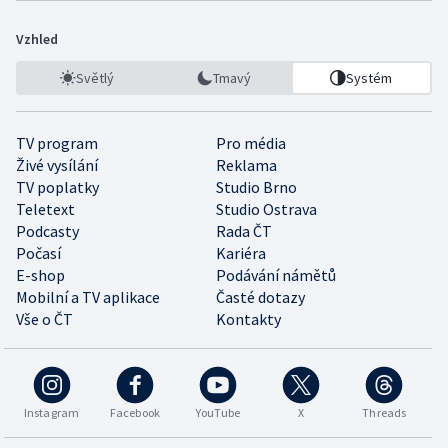
Vzhled
Světlý
Tmavý
Systém
TV program
Pro média
Živé vysílání
Reklama
TV poplatky
Studio Brno
Teletext
Studio Ostrava
Podcasty
Rada ČT
Počasí
Kariéra
E-shop
Podávání námětů
Mobilní a TV aplikace
Časté dotazy
Vše o ČT
Kontakty
Instagram
Facebook
YouTube
X
Threads