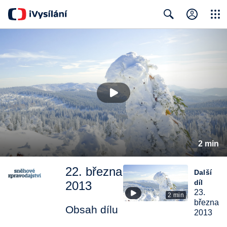
Close
Search
2 min
22. března
Další
díl
2013
23.
2 min
března
Obsah dílu
2013