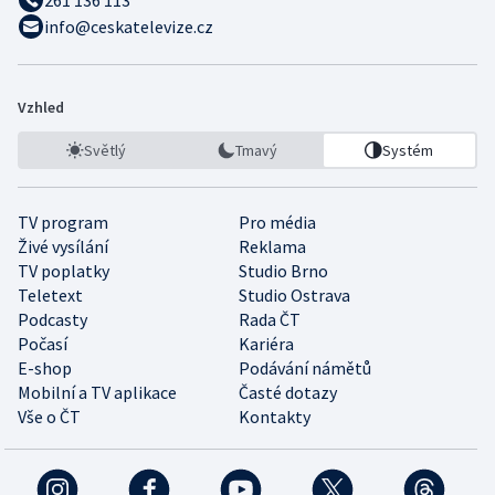
261 136 113
info@ceskatelevize.cz
Vzhled
Světlý
Tmavý
Systém
TV program
Pro média
Živé vysílání
Reklama
TV poplatky
Studio Brno
Teletext
Studio Ostrava
Podcasty
Rada ČT
Počasí
Kariéra
E-shop
Podávání námětů
Mobilní a TV aplikace
Časté dotazy
Vše o ČT
Kontakty