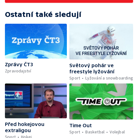
Ostatní také sledují
Zprávy ČT3
Světový pohár ve
Zpravodajství
freestyle lyžování
Sport
Lyžování a snowboarding
Před hokejovou
Time Out
extraligou
Sport
Basketbal
Volejbal
Sport
Hokej