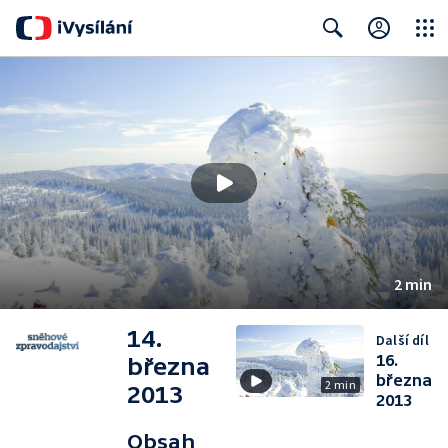
Close
Search
2 min
14.
Další díl
16.
března
března
2 min
2013
2013
Obsah