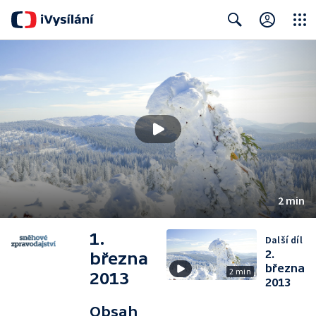
Close
Search
2 min
1.
Další díl
2.
března
března
2 min
2013
2013
Obsah