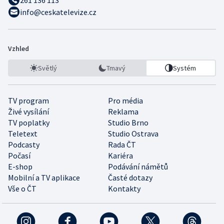
261 136 113
info@ceskatelevize.cz
Vzhled
Světlý
Tmavý
Systém
TV program
Pro média
Živé vysílání
Reklama
TV poplatky
Studio Brno
Teletext
Studio Ostrava
Podcasty
Rada ČT
Počasí
Kariéra
E-shop
Podávání námětů
Mobilní a TV aplikace
Časté dotazy
Vše o ČT
Kontakty