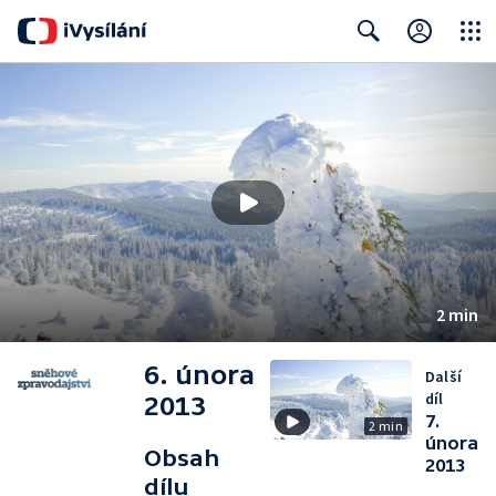
Close
Search
2 min
6. února
Další
díl
2013
7.
2 min
února
Obsah
2013
dílu