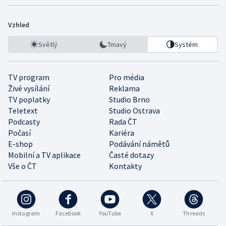
Vzhled
Světlý
Tmavý
Systém
TV program
Pro média
Živé vysílání
Reklama
TV poplatky
Studio Brno
Teletext
Studio Ostrava
Podcasty
Rada ČT
Počasí
Kariéra
E-shop
Podávání námětů
Mobilní a TV aplikace
Časté dotazy
Vše o ČT
Kontakty
Instagram
Facebook
YouTube
X
Threads