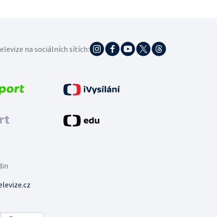
elevize na sociálních sítích:
din
levize.cz