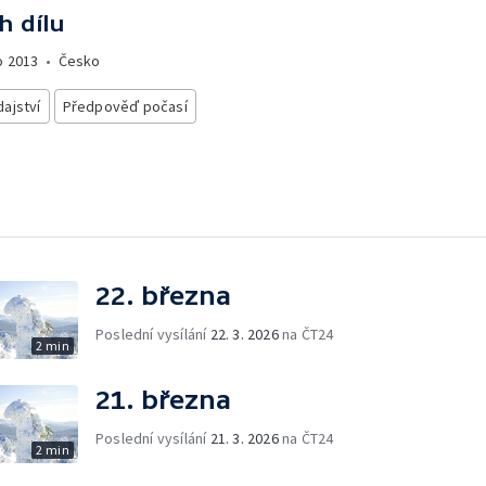
h dílu
o
2013
•
Česko
ajství
Předpověď počasí
22. března
Poslední vysílání
22. 3. 2026
na ČT24
2 min
21. března
Poslední vysílání
21. 3. 2026
na ČT24
2 min