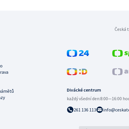
Česká t
no
trava
Divácké centrum
námětů
azy
každý všední den:
8:00—16:00 ho
261 136 113
info@ceskate