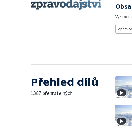
Obsa
Vyroben
Zpravod
Přehled dílů
1387 přehratelných