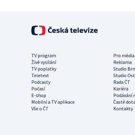
TV program
Pro média
Živé vysílání
Reklama
TV poplatky
Studio Br
Teletext
Studio Os
Podcasty
Rada ČT
Počasí
Kariéra
E-shop
Podávání 
Mobilní a TV aplikace
Časté dot
Vše o ČT
Kontakty