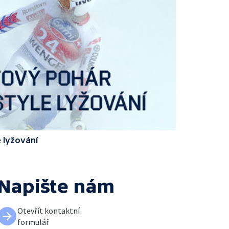
 lyžování
Napište nám
Otevřít kontaktní
formulář