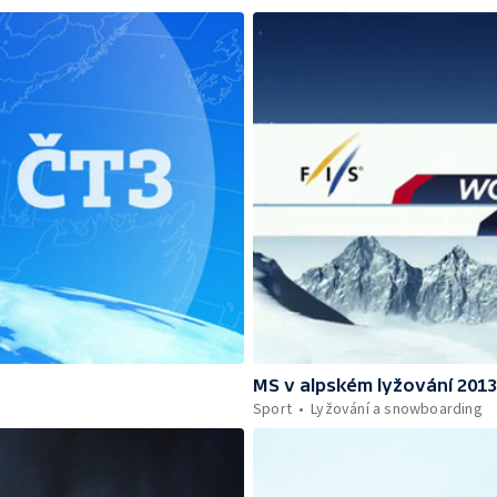
MS v alpském lyžování 201
Sport
Lyžování a snowboarding