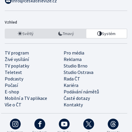
info@ceskatelevize.cz
Vzhled
Světlý
Tmavý
Systém
TV program
Pro média
Živé vysílání
Reklama
TV poplatky
Studio Brno
Teletext
Studio Ostrava
Podcasty
Rada ČT
Počasí
Kariéra
E-shop
Podávání námětů
Mobilní a TV aplikace
Časté dotazy
Vše o ČT
Kontakty