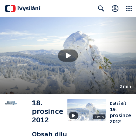
Close
Search
2 min
18.
Další díl
19.
prosince
prosince
2 min
2012
2012
Obsah dílu