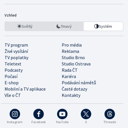
Vzhled
Světlý
Tmavý
Systém
TV program
Pro média
Živé vysílání
Reklama
TV poplatky
Studio Brno
Teletext
Studio Ostrava
Podcasty
Rada ČT
Počasí
Kariéra
E-shop
Podávání námětů
Mobilní a TV aplikace
Časté dotazy
Vše o ČT
Kontakty
Instagram
Facebook
YouTube
X
Threads