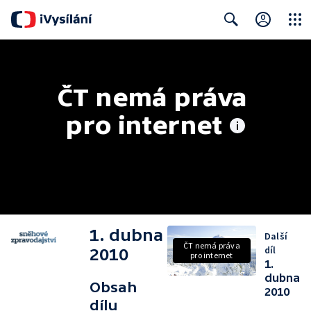
Close
Search
ČT nemá práva 
pro internet
1. dubna
Další
ČT nemá práva
díl
2010
pro internet
1.
dubna
Obsah
2010
dílu