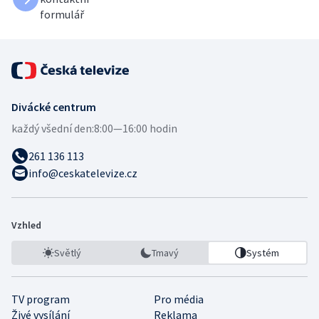
formulář
Divácké centrum
každý všední den:
8:00—16:00 hodin
261 136 113
info@ceskatelevize.cz
Vzhled
Světlý
Tmavý
Systém
TV program
Pro média
Živé vysílání
Reklama