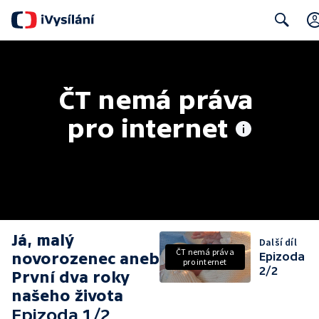
Search
ČT nemá práva 
pro internet
Já, malý
Další díl
ČT nemá práva
novorozenec aneb
Epizoda
pro internet
2/2
První dva roky
našeho života
Epizoda 1/2