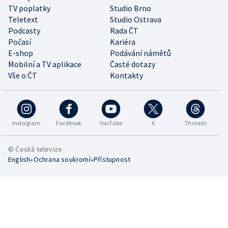
TV poplatky
Studio Brno
Teletext
Studio Ostrava
Podcasty
Rada ČT
Počasí
Kariéra
E-shop
Podávání námětů
Mobilní a TV aplikace
Časté dotazy
Vše o ČT
Kontakty
Instagram
Facebook
YouTube
X
Threads
© Česká televize
•
•
English
Ochrana soukromí
Přístupnost