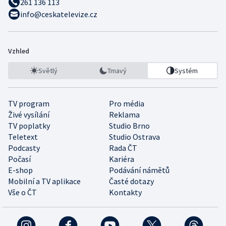
261 136 113
info@ceskatelevize.cz
Vzhled
Světlý
Tmavý
Systém
TV program
Pro média
Živé vysílání
Reklama
TV poplatky
Studio Brno
Teletext
Studio Ostrava
Podcasty
Rada ČT
Počasí
Kariéra
E-shop
Podávání námětů
Mobilní a TV aplikace
Časté dotazy
Vše o ČT
Kontakty