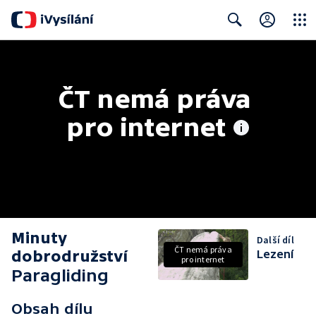
Close
Search
ČT nemá práva 
pro internet
Minuty
Další díl
ČT nemá práva
dobrodružství
Lezení
pro internet
Paragliding
Obsah dílu