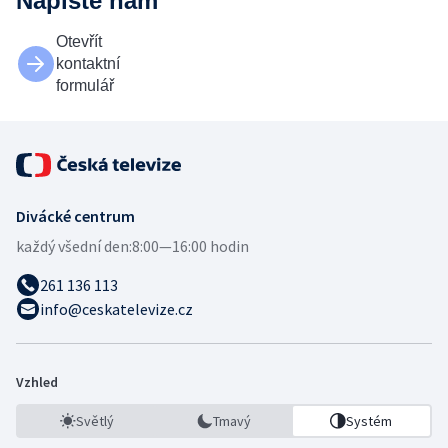
Napište nám
Otevřít
kontaktní
formulář
Divácké centrum
každý všední den:
8:00—16:00 hodin
261 136 113
info@ceskatelevize.cz
Vzhled
Světlý
Tmavý
Systém