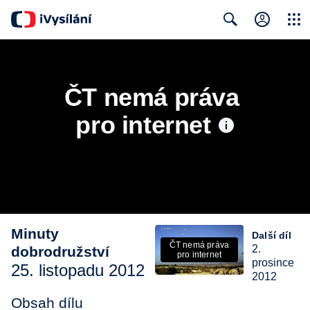
Close
Search
ČT nemá práva 
pro internet
Minuty
Další díl
ČT nemá práva
2.
dobrodružství
pro internet
prosince
25. listopadu 2012
2012
Obsah dílu