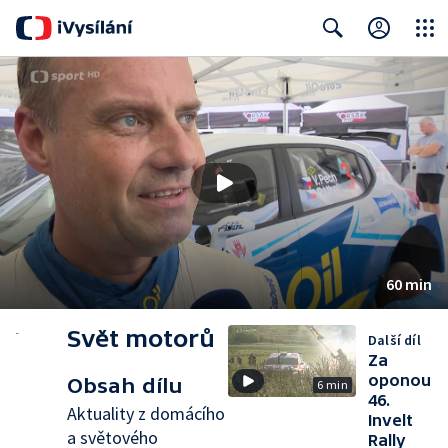
Close
Search
60 min
Svět motorů
Další díl
Za
oponou
Obsah dílu
6 min
46.
Aktuality z domácího
Invelt
a světového
Rally