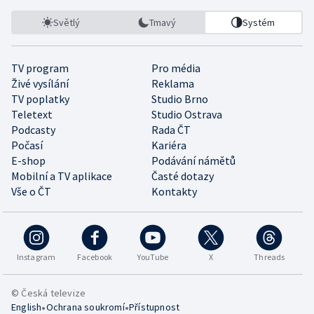
Světlý
Tmavý
Systém
TV program
Pro média
Živé vysílání
Reklama
TV poplatky
Studio Brno
Teletext
Studio Ostrava
Podcasty
Rada ČT
Počasí
Kariéra
E-shop
Podávání námětů
Mobilní a TV aplikace
Časté dotazy
Vše o ČT
Kontakty
Instagram
Facebook
YouTube
X
Threads
© Česká televize
•
•
English
Ochrana soukromí
Přístupnost