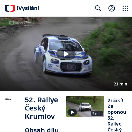
Close
Search
21 min
52. Rallye
Další díl
Za
Český
oponou
7 min
Krumlov
52.
Rallye
Obsah dílu
Český