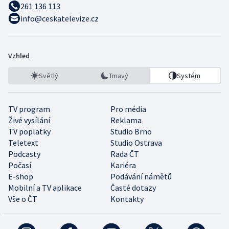
261 136 113
info@ceskatelevize.cz
Vzhled
Světlý
Tmavý
Systém
TV program
Pro média
Živé vysílání
Reklama
TV poplatky
Studio Brno
Teletext
Studio Ostrava
Podcasty
Rada ČT
Počasí
Kariéra
E-shop
Podávání námětů
Mobilní a TV aplikace
Časté dotazy
Vše o ČT
Kontakty