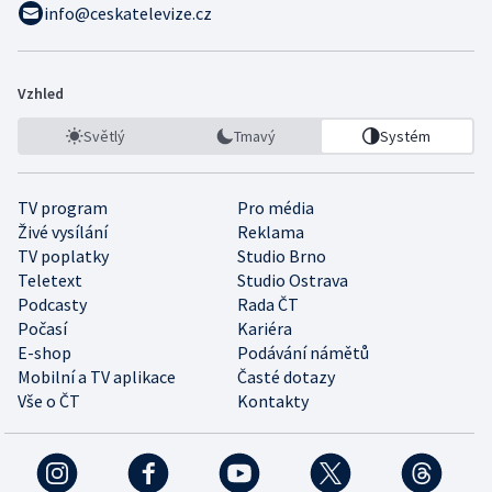
info@ceskatelevize.cz
Vzhled
Světlý
Tmavý
Systém
TV program
Pro média
Živé vysílání
Reklama
TV poplatky
Studio Brno
Teletext
Studio Ostrava
Podcasty
Rada ČT
Počasí
Kariéra
E-shop
Podávání námětů
Mobilní a TV aplikace
Časté dotazy
Vše o ČT
Kontakty