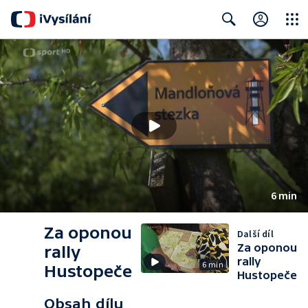
Close
Search
6 min
Za oponou
Další díl
Za oponou
rally
rally
6 min
Hustopeče
Hustopeče
Obsah dílu