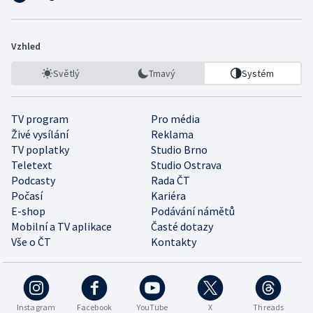
Vzhled
Světlý
Tmavý
Systém
TV program
Pro média
Živé vysílání
Reklama
TV poplatky
Studio Brno
Teletext
Studio Ostrava
Podcasty
Rada ČT
Počasí
Kariéra
E-shop
Podávání námětů
Mobilní a TV aplikace
Časté dotazy
Vše o ČT
Kontakty
Instagram
Facebook
YouTube
X
Threads