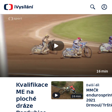
C
Search
16 min
Kvalifikace
Další díl
MMČR
ME na
endurosprin
16 min
ploché
2021
dráze
Drmoul/Tršt