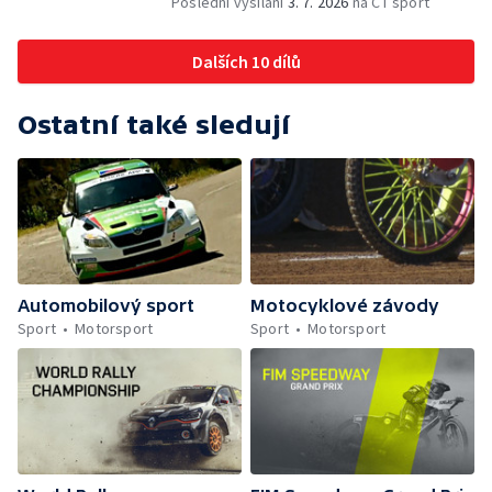
Poslední vysílání
3. 7. 2026
na ČT sport
Dalších 10 dílů
Ostatní také sledují
Automobilový sport
Motocyklové závody
Sport
Motorsport
Sport
Motorsport