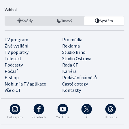
Vzhled
Světlý
Tmavý
Systém
TV program
Pro média
Živé vysílání
Reklama
TV poplatky
Studio Brno
Teletext
Studio Ostrava
Podcasty
Rada ČT
Počasí
Kariéra
E-shop
Podávání námětů
Mobilní a TV aplikace
Časté dotazy
Vše o ČT
Kontakty
Instagram
Facebook
YouTube
X
Threads