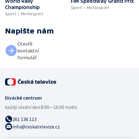
World Rally
FIM Speedway Grand Prix
Championship
Sport
Motorsport
Sport
Motorsport
Napište nám
Otevřít
kontaktní
formulář
Divácké centrum
každý všední den:
8:00—16:00 hodin
261 136 113
info@ceskatelevize.cz