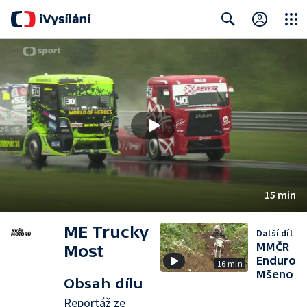
Close
Search
15 min
ME Trucky
Další díl
MMČR
Most
Enduro
16 min
Mšeno
Obsah dílu
Reportáž ze