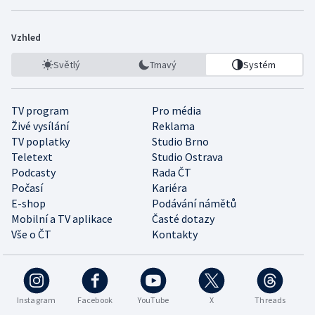
Vzhled
Světlý
Tmavý
Systém
TV program
Pro média
Živé vysílání
Reklama
TV poplatky
Studio Brno
Teletext
Studio Ostrava
Podcasty
Rada ČT
Počasí
Kariéra
E-shop
Podávání námětů
Mobilní a TV aplikace
Časté dotazy
Vše o ČT
Kontakty
Instagram
Facebook
YouTube
X
Threads