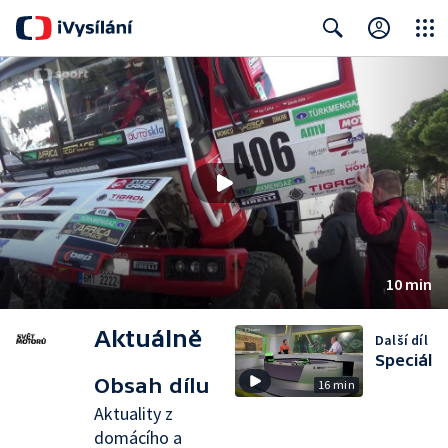
Close
Search
10 min
Aktuálně
Další díl
Speciál
Obsah dílu
16 min
Aktuality z
domácího a