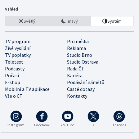
Vzhled
Světlý
Tmavý
Systém
TV program
Pro média
Živé vysílání
Reklama
TV poplatky
Studio Brno
Teletext
Studio Ostrava
Podcasty
Rada ČT
Počasí
Kariéra
E-shop
Podávání námětů
Mobilní a TV aplikace
Časté dotazy
Vše o ČT
Kontakty
Instagram
Facebook
YouTube
X
Threads