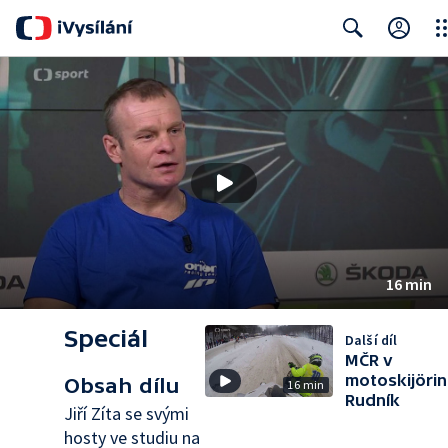
Clo
Search
16 min
Speciál
Další díl
MČR v
motoskijöri
Obsah dílu
16 min
Rudník
Jiří Zíta se svými
hosty ve studiu na