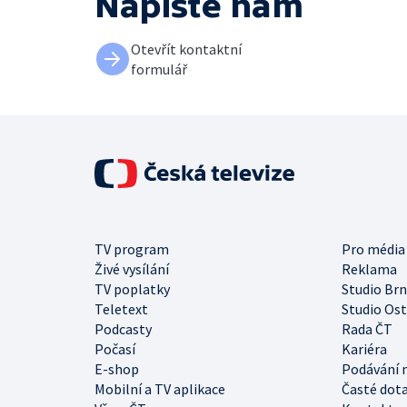
Napište nám
Otevřít kontaktní
formulář
TV program
Pro média
Živé vysílání
Reklama
TV poplatky
Studio Br
Teletext
Studio Os
Podcasty
Rada ČT
Počasí
Kariéra
E-shop
Podávání 
Mobilní a TV aplikace
Časté dot