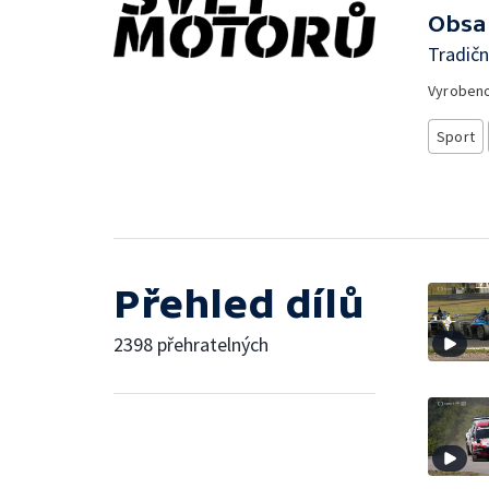
Obsa
Tradičn
Vyroben
Sport
Přehled dílů
2398 přehratelných