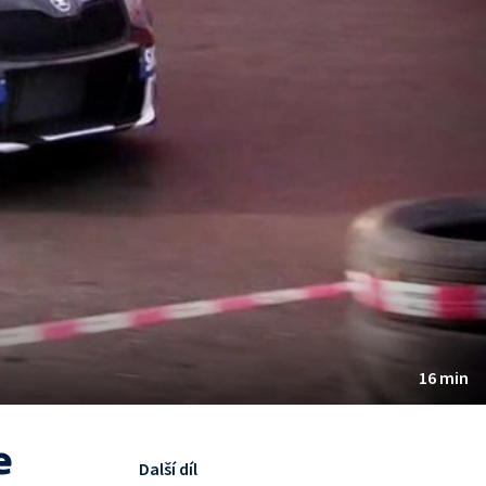
16 min
e
Další díl