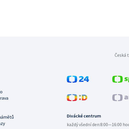
Česká t
no
trava
Divácké centrum
námětů
azy
každý všední den:
8:00—16:00 ho