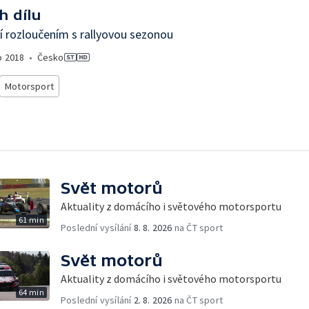
h dílu
í rozloučením s rallyovou sezonou
o
2018
•
Česko
Motorsport
Svět motorů
Aktuality z domácího i světového motorsportu
61 min
Poslední vysílání
8. 8. 2026
na ČT sport
Svět motorů
Aktuality z domácího i světového motorsportu
64 min
Poslední vysílání
2. 8. 2026
na ČT sport