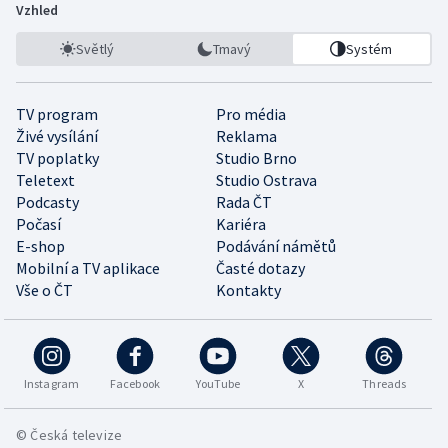
Vzhled
Světlý
Tmavý
Systém
TV program
Pro média
Živé vysílání
Reklama
TV poplatky
Studio Brno
Teletext
Studio Ostrava
Podcasty
Rada ČT
Počasí
Kariéra
E-shop
Podávání námětů
Mobilní a TV aplikace
Časté dotazy
Vše o ČT
Kontakty
Instagram
Facebook
YouTube
X
Threads
© Česká televize