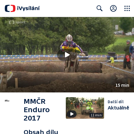
Close
Search
15 min
MMČR
Další díl
Aktuálně
Enduro
11 min
2017
Obsah dílu