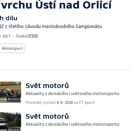
vrchu Ústí nad Orlicí
h dílu
áž z třetího závodu mezinárodního šampionátu
o
2017
•
Česko
Motorsport
Svět motorů
Aktuality z domácího i světového motorsportu
61 min
Poslední vysílání
6. 8. 2026
na ČT sport
Svět motorů
Aktuality z domácího i světového motorsportu
64 min