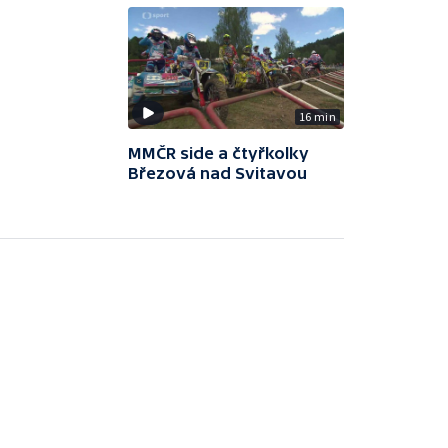
16 min
MMČR side a čtyřkolky
Březová nad Svitavou