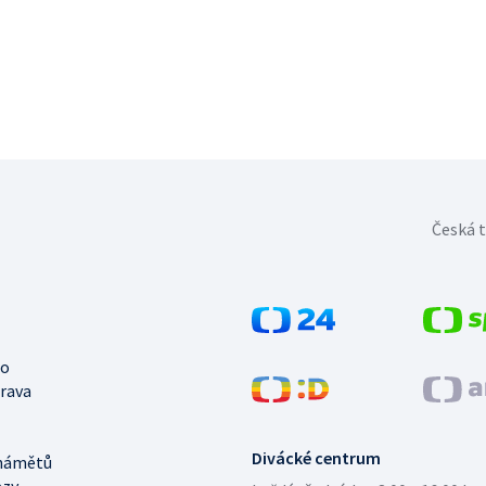
Česká t
no
trava
Divácké centrum
námětů