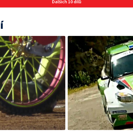
Dalších 10 dílů
í