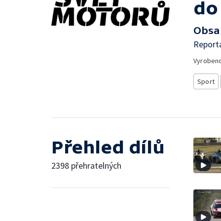
do 
Obsa
Report
Vyroben
Sport
Přehled dílů
2398 přehratelných