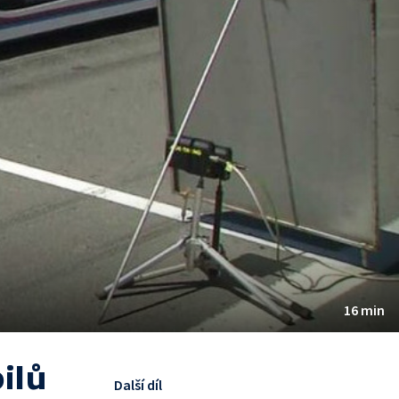
16 min
ilů
Další díl