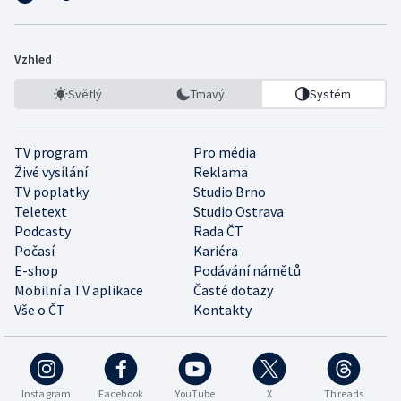
Vzhled
Světlý
Tmavý
Systém
TV program
Pro média
Živé vysílání
Reklama
TV poplatky
Studio Brno
Teletext
Studio Ostrava
Podcasty
Rada ČT
Počasí
Kariéra
E-shop
Podávání námětů
Mobilní a TV aplikace
Časté dotazy
Vše o ČT
Kontakty
Instagram
Facebook
YouTube
X
Threads