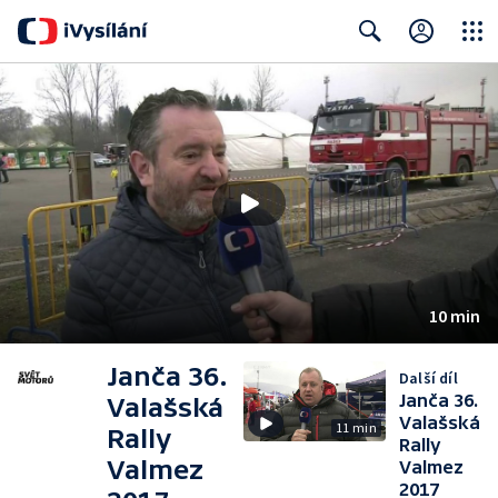
Close
Search
10 min
Janča 36.
Další díl
Janča 36.
Valašská
Valašská
11 min
Rally
Rally
Valmez
Valmez
2017