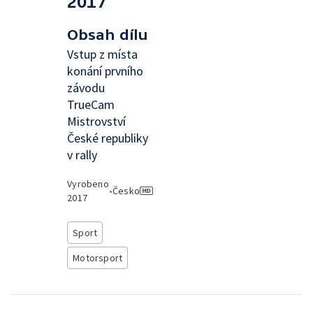
2017
Obsah dílu
Vstup z místa
konání prvního
závodu
TrueCam
Mistrovství
České republiky
v rally
Vyrobeno
•
Česko
2017
Sport
Motorsport