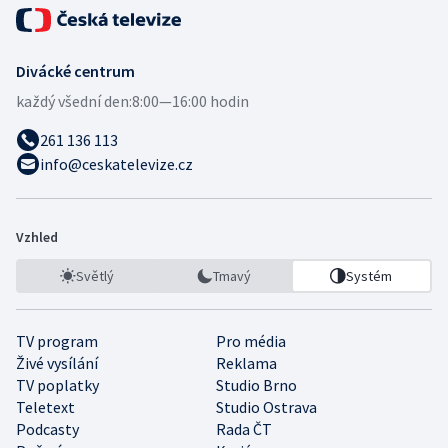
Divácké centrum
každý všední den:
8:00—16:00 hodin
261 136 113
info@ceskatelevize.cz
Vzhled
Světlý
Tmavý
Systém
TV program
Pro média
Živé vysílání
Reklama
TV poplatky
Studio Brno
Teletext
Studio Ostrava
Podcasty
Rada ČT