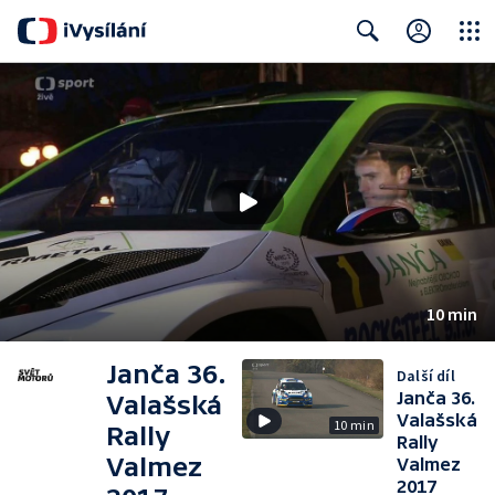
Close
Search
10 min
Janča 36.
Další díl
Janča 36.
Valašská
Valašská
10 min
Rally
Rally
Valmez
Valmez
2017