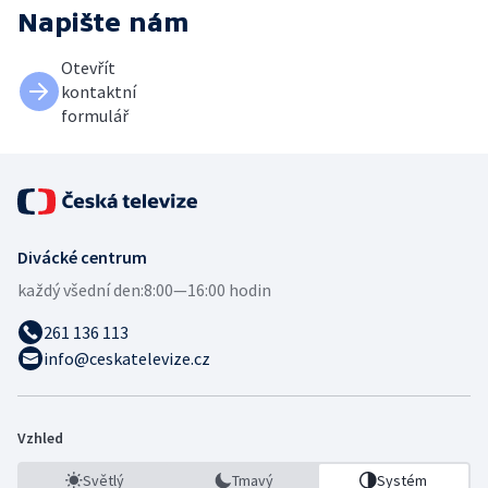
Napište nám
Otevřít
kontaktní
formulář
Divácké centrum
každý všední den:
8:00—16:00 hodin
261 136 113
info@ceskatelevize.cz
Vzhled
Světlý
Tmavý
Systém