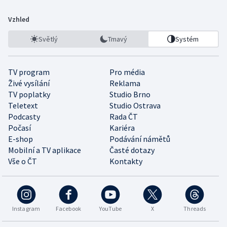
Vzhled
Světlý
Tmavý
Systém
TV program
Pro média
Živé vysílání
Reklama
TV poplatky
Studio Brno
Teletext
Studio Ostrava
Podcasty
Rada ČT
Počasí
Kariéra
E-shop
Podávání námětů
Mobilní a TV aplikace
Časté dotazy
Vše o ČT
Kontakty
Instagram
Facebook
YouTube
X
Threads