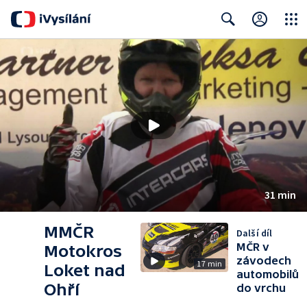
Close
Search
31 min
MMČR
Další díl
MČR v
Motokros
závodech
17 min
Loket nad
automobilů
Ohří
do vrchu