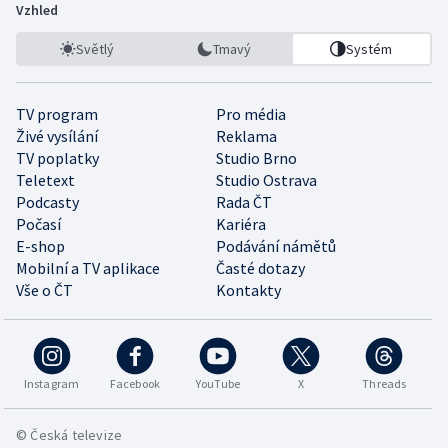
Vzhled
Světlý
Tmavý
Systém
TV program
Pro média
Živé vysílání
Reklama
TV poplatky
Studio Brno
Teletext
Studio Ostrava
Podcasty
Rada ČT
Počasí
Kariéra
E-shop
Podávání námětů
Mobilní a TV aplikace
Časté dotazy
Vše o ČT
Kontakty
Instagram
Facebook
YouTube
X
Threads
© Česká televize