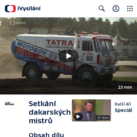
Close
Search
23 min
Setkání
Další díl
Speciál
dakarských
27 min
mistrů
Obsah dílu