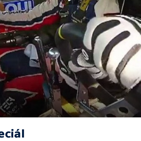
eciál