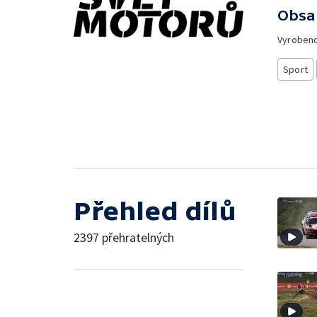
Obsa
Vyroben
Sport
Přehled dílů
2397 přehratelných