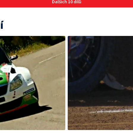
Dalších 10 dílů
í