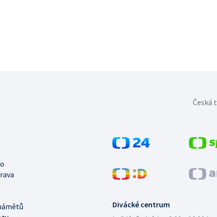
Česká t
no
trava
Divácké centrum
námětů