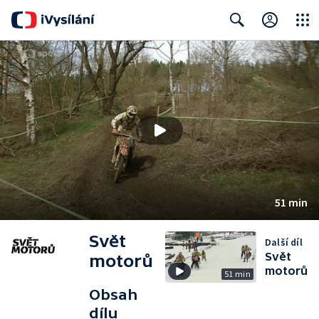
Close
Search
51 min
Svět
Další díl
Svět
motorů
motorů
51 min
Obsah
dílu