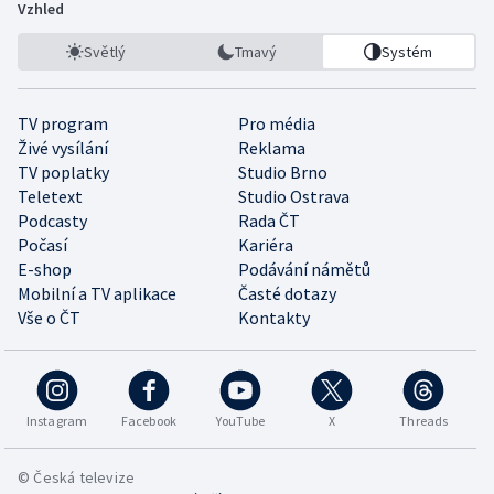
Vzhled
Světlý
Tmavý
Systém
TV program
Pro média
Živé vysílání
Reklama
TV poplatky
Studio Brno
Teletext
Studio Ostrava
Podcasty
Rada ČT
Počasí
Kariéra
E-shop
Podávání námětů
Mobilní a TV aplikace
Časté dotazy
Vše o ČT
Kontakty
Instagram
Facebook
YouTube
X
Threads
© Česká televize