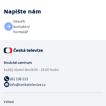
Napište nám
Otevřít
kontaktní
formulář
Divácké centrum
každý všední den:
8:00—16:00 hodin
261 136 113
info@ceskatelevize.cz
Vzhled