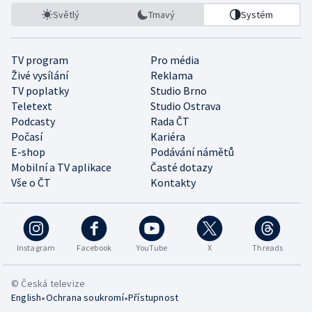
Světlý
Tmavý
Systém
TV program
Pro média
Živé vysílání
Reklama
TV poplatky
Studio Brno
Teletext
Studio Ostrava
Podcasty
Rada ČT
Počasí
Kariéra
E-shop
Podávání námětů
Mobilní a TV aplikace
Časté dotazy
Vše o ČT
Kontakty
Instagram
Facebook
YouTube
X
Threads
© Česká televize
•
•
English
Ochrana soukromí
Přístupnost