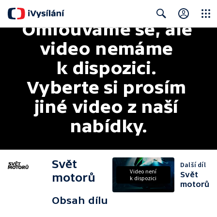
Omlouváme se, ale 
Close
Search
video nemáme 
k dispozici. 
Vyberte si prosím 
jiné video z naší 
nabídky.
Svět
Další díl
Video není
Svět
motorů
k dispozici
motorů
Obsah dílu