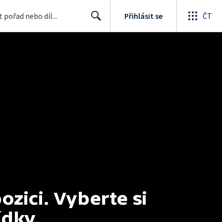
Přihlásit se
ČT
Search
ici. Vyberte si 
ídky.