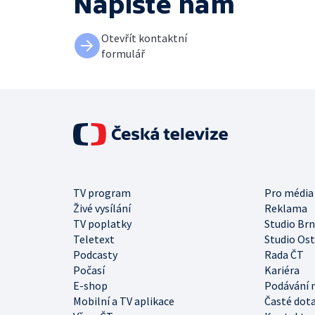
Napište nám
Otevřít kontaktní
formulář
TV program
Pro média
Živé vysílání
Reklama
TV poplatky
Studio Br
Teletext
Studio Os
Podcasty
Rada ČT
Počasí
Kariéra
E-shop
Podávání 
Mobilní a TV aplikace
Časté dot