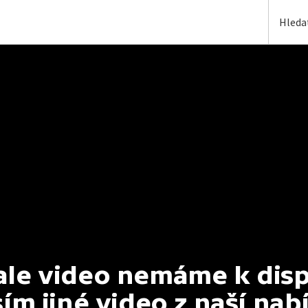
e video nemáme k dispoz
ím jiné video z naší nab