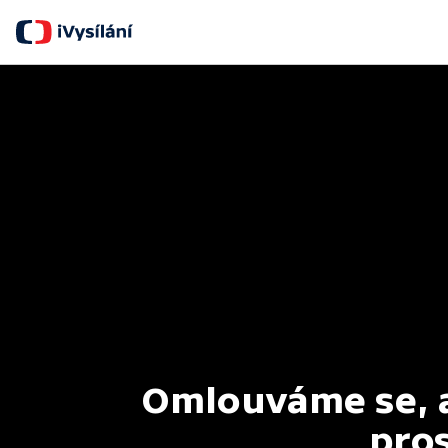
Omlouváme se, al
pros