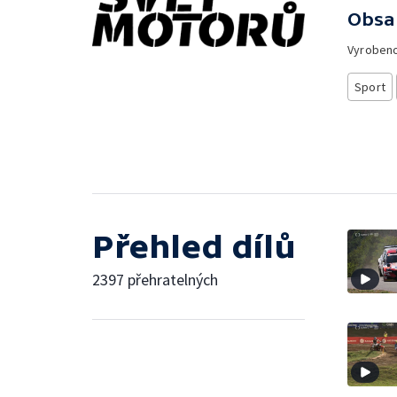
Obsa
Vyroben
Sport
Přehled dílů
2397 přehratelných