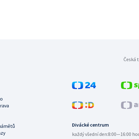
Česká t
no
trava
Divácké centrum
námětů
azy
každý všední den:
8:00—16:00 ho