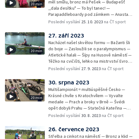
měl smůlu, bronz má Pešek — Budapešť
20 min
‚‚dala desítku" — To byl tanec! —
Parapaddleboardy pod zámkem — Anastasja
chce do Pažíže — Parastřípky
Poslední vysílání
25. 10. 2023
na ČT sport
27. září 2023
Nacházel našel skvělou formu — Bažanti šli
do boje — Zasloužili se o paralympismus —
20 min
Atletické halali — Šípy na Husově náměstí —
Těžko na cvičišti, lehko na mistrvství Evropy
— Parastřípky
Poslední vysílání
27. 9. 2023
na ČT sport
30. srpna 2023
Multišampionát = multiúspěšné Česko —
Krásné chvíle s Kratochvílem — Vyvalte
20 min
medaile — Prach a broky v Brně — Švédi
opět dobyli Prahu — Statečná Kateřina —
Parastřípky
Poslední vysílání
30. 8. 2023
na ČT sport
26. července 2023
Střelba a cinkot na náměstí — Bronz a klid —