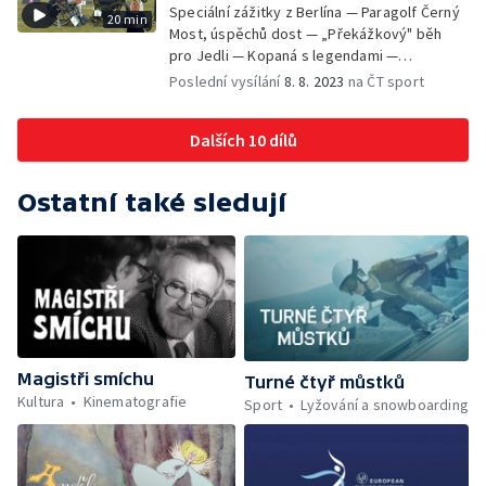
Speciální zážitky z Berlína — Paragolf Černý
20 min
Most, úspěchů dost — „Překážkový" běh
pro Jedli — Kopaná s legendami —
Parastřípky
Poslední vysílání
8. 8. 2023
na ČT sport
Dalších 10 dílů
Ostatní také sledují
Magistři smíchu
Turné čtyř můstků
Kultura
Kinematografie
Sport
Lyžování a snowboarding