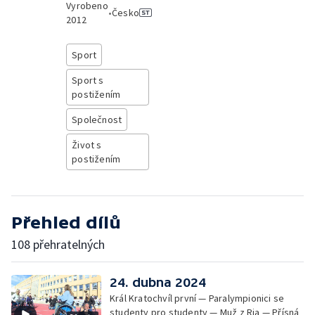
Vyrobeno
•
Česko
2012
Sport
Sport s
postižením
Společnost
Život s
postižením
Přehled dílů
108 přehratelných
24. dubna 2024
Král Kratochvíl první — Paralympionici se
studenty pro studenty — Muž z Ria — Přísná