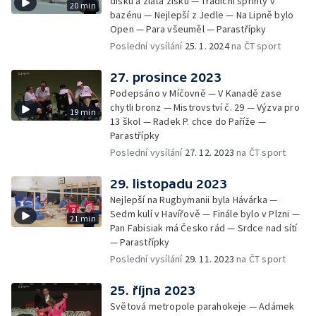
disku a zlata zisku — Tradiční sprinty v
20 min
bazénu — Nejlepší z Jedle — Na Lipně bylo
Open — Para všeuměl — Parastřípky
Poslední vysílání
25. 1. 2024
na ČT sport
27. prosince 2023
Podepsáno v Míčovně — V Kanadě zase
chytli bronz — Mistrovství č. 29 — Výzva pro
19 min
13 škol — Radek P. chce do Paříže —
Parastřípky
Poslední vysílání
27. 12. 2023
na ČT sport
29. listopadu 2023
Nejlepší na Rugbymanii byla Hávárka —
Sedm kulí v Havířově — Finále bylo v Plzni —
21 min
Pan Fabisiak má Česko rád — Srdce nad sítí
— Parastřípky
Poslední vysílání
29. 11. 2023
na ČT sport
25. října 2023
Světová metropole parahokeje — Adámek