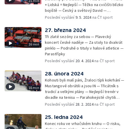
21 min
+ Lidská = Nejlepší — Těžko na cvičišti blízko
bojiště — Český a světový David —
Parastřípky
Poslední vysílání
9. 5. 2024
na ČT sport
27. března 2024
Tři zlaté sezóny za sebou — Plavecký
koncert české naděje — Za stoly to dvakrát
16 min
pinklo — Podruhé o tituly v halové atletice —
Parastřípky
Poslední vysílání
20. 4. 2024
na ČT sport
28. února 2024
Kohouti byli malí páni, Žraloci típli kokrhání —
Mustangové obrátili a jsou IN — Třicátník s
16 min
tradicí a velkými plány — Nejlepší trenér v
divadle na tenisu — Parahokejisté chytili
Darka — Parastřípky
Poslední vysílání
28. 2. 2024
na ČT sport
25. ledna 2024
Konec roku ve vrhačském kruhu — O risku,