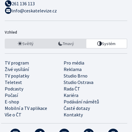
261 136 113
info@ceskatelevize.cz
Vzhled
Světlý
Tmavý
Systém
TV program
Pro média
Živé vysílání
Reklama
TV poplatky
Studio Brno
Teletext
Studio Ostrava
Podcasty
Rada ČT
Počasí
Kariéra
E-shop
Podávání námětů
Mobilní a TV aplikace
Časté dotazy
Vše o ČT
Kontakty