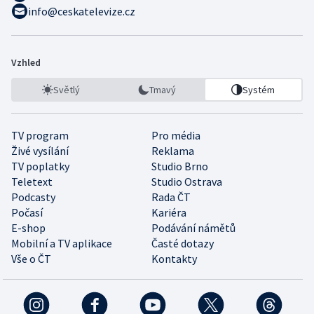
info@ceskatelevize.cz
Vzhled
Světlý
Tmavý
Systém
TV program
Pro média
Živé vysílání
Reklama
TV poplatky
Studio Brno
Teletext
Studio Ostrava
Podcasty
Rada ČT
Počasí
Kariéra
E-shop
Podávání námětů
Mobilní a TV aplikace
Časté dotazy
Vše o ČT
Kontakty