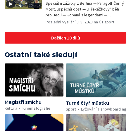
Speciální zážitky z Berlína — Paragolf Černý
20 min
Most, úspěchů dost — „Překážkový" běh
pro Jedli — Kopaná s legendami —
Parastřípky
Poslední vysílání
8. 8. 2023
na ČT sport
Dalších 10 dílů
Ostatní také sledují
Magistři smíchu
Turné čtyř můstků
Kultura
Kinematografie
Sport
Lyžování a snowboarding