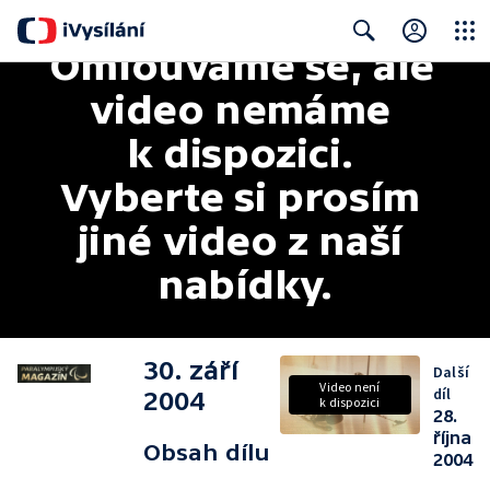
Omlouváme se, ale 
Close
Search
video nemáme 
k dispozici. 
Vyberte si prosím 
jiné video z naší 
nabídky.
30. září
Další
Video není
díl
2004
k dispozici
28.
října
Obsah dílu
2004