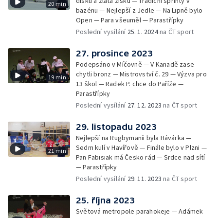
disku a zlata zisku — Tradiční sprinty v
20 min
bazénu — Nejlepší z Jedle — Na Lipně bylo
Open — Para všeuměl — Parastřípky
Poslední vysílání
25. 1. 2024
na ČT sport
27. prosince 2023
Podepsáno v Míčovně — V Kanadě zase
chytli bronz — Mistrovství č. 29 — Výzva pro
19 min
13 škol — Radek P. chce do Paříže —
Parastřípky
Poslední vysílání
27. 12. 2023
na ČT sport
29. listopadu 2023
Nejlepší na Rugbymanii byla Hávárka —
Sedm kulí v Havířově — Finále bylo v Plzni —
21 min
Pan Fabisiak má Česko rád — Srdce nad sítí
— Parastřípky
Poslední vysílání
29. 11. 2023
na ČT sport
25. října 2023
Světová metropole parahokeje — Adámek