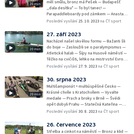
měl smůlu, bronz má Pešek — Budapešť
20 min
‚‚dala desítku" — To byl tanec! —
Parapaddleboardy pod zámkem — Anastasja
chce do Pažíže — Parastřípky
Poslední vysílání
25. 10. 2023
na ČT sport
27. září 2023
Nacházel našel skvělou formu — Bažanti šli
do boje — Zasloužili se o paralympismus —
20 min
Atletické halali — Šípy na Husově náměstí —
Těžko na cvičišti, lehko na mistrvství Evropy
— Parastřípky
Poslední vysílání
27. 9. 2023
na ČT sport
30. srpna 2023
Multišampionát = multiúspěšné Česko —
Krásné chvíle s Kratochvílem — Vyvalte
20 min
medaile — Prach a broky v Brně — Švédi
opět dobyli Prahu — Statečná Kateřina —
Parastřípky
Poslední vysílání
30. 8. 2023
na ČT sport
26. července 2023
Střelba a cinkot na náměstí — Bronz a klid —