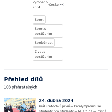
Vyrobeno
•
Česko
2004
Sport
Sport s
postižením
Společnost
Život s
postižením
Přehled dílů
108 přehratelných
24. dubna 2024
Král Kratochvíl první — Paralympionici se
studenty pro studenty — Muž z Ria — Přísná