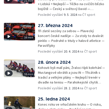
21 min
+ Lidská = Nejlepší — Těžko na cvičišti blízko
bojiště — Český a světový David —
Parastřípky
Poslední vysílání
9. 5. 2024
na ČT sport
27. března 2024
Tři zlaté sezóny za sebou — Plavecký
koncert české naděje — Za stoly to dvakrát
16 min
pinklo — Podruhé o tituly v halové atletice —
Parastřípky
Poslední vysílání
20. 4. 2024
na ČT sport
28. února 2024
Kohouti byli malí páni, Žraloci típli kokrhání —
Mustangové obrátili a jsou IN — Třicátník s
16 min
tradicí a velkými plány — Nejlepší trenér v
divadle na tenisu — Parahokejisté chytili
Darka — Parastřípky
Poslední vysílání
28. 2. 2024
na ČT sport
25. ledna 2024
Konec roku ve vrhačském kruhu — O risku,