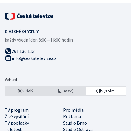
Divácké centrum
každý všední den:
8:00—16:00 hodin
261 136 113
info@ceskatelevize.cz
Vzhled
Světlý
Tmavý
Systém
TV program
Pro média
Živé vysílání
Reklama
TV poplatky
Studio Brno
Teletext
Studio Ostrava