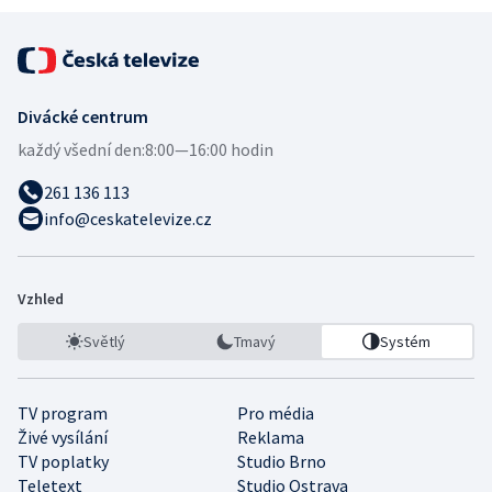
Divácké centrum
každý všední den:
8:00—16:00 hodin
261 136 113
info@ceskatelevize.cz
Vzhled
Světlý
Tmavý
Systém
TV program
Pro média
Živé vysílání
Reklama
TV poplatky
Studio Brno
Teletext
Studio Ostrava