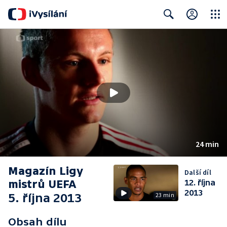
Close
Search
24 min
Magazín Ligy
Další díl
mistrů UEFA
12. října
2013
5. října 2013
23 min
Obsah dílu