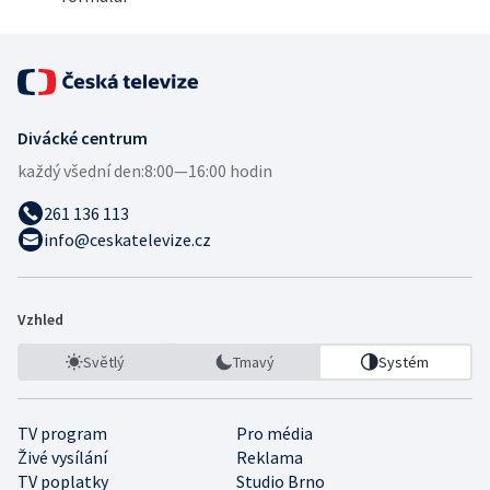
Divácké centrum
každý všední den:
8:00—16:00 hodin
261 136 113
info@ceskatelevize.cz
Vzhled
Světlý
Tmavý
Systém
TV program
Pro média
Živé vysílání
Reklama
TV poplatky
Studio Brno