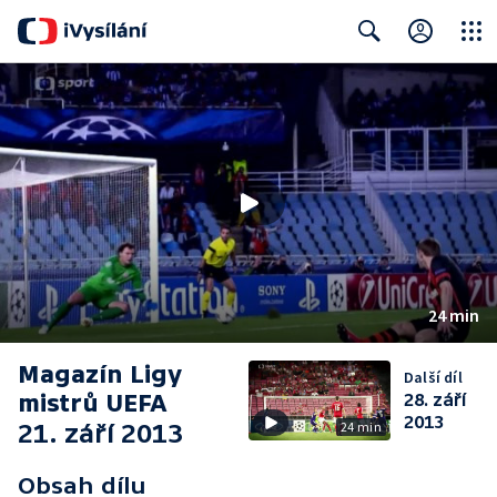
Close
Search
24 min
Magazín Ligy
Další díl
mistrů UEFA
28. září
2013
21. září 2013
24 min
Obsah dílu