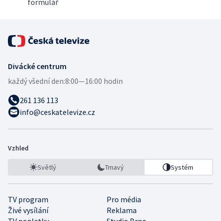
formulář
Divácké centrum
každý všední den:
8:00—16:00 hodin
261 136 113
info@ceskatelevize.cz
Vzhled
Světlý
Tmavý
Systém
TV program
Pro média
Živé vysílání
Reklama
TV poplatky
Studio Brno