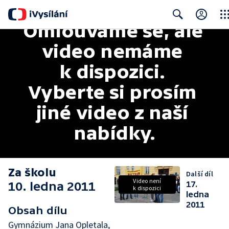
Omlouváme se, ale 
Clos
Search
video nemáme 
k dispozici. 
Vyberte si prosím 
jiné video z naší 
nabídky.
Za školu
Další díl
Video není
10. ledna 2011
17.
k dispozici
ledna
2011
Obsah dílu
Gymnázium Jana Opletala,