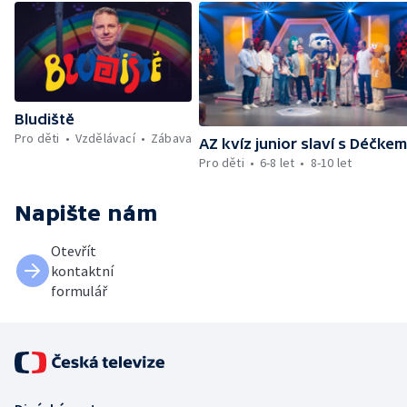
Bludiště
Pro děti
Vzdělávací
Zábava
AZ kvíz junior slaví s Déčke
Pro děti
6-8 let
8-10 let
Napište nám
Otevřít
kontaktní
formulář