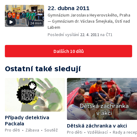
22. dubna 2011
Gymnázium Jaroslava Heyerovského, Praha
— Gymnázium dr. Václava Šmejkala, Ústí nad
24 min
Labem
Poslední vysílání
22. 4. 2011
na ČT1
Dalších 10 dílů
Ostatní také sledují
Případy detektiva
Packala
Dětská záchranka v akci
Pro děti
Zábava
Soutěž
Pro děti
Vzdělávací
Rady a rece