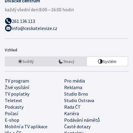
Divácké centrum
každý všední den:
8:00—16:00 hodin
261 136 113
info@ceskatelevize.cz
Vzhled
Světlý
Tmavý
Systém
TV program
Pro média
Živé vysílání
Reklama
TV poplatky
Studio Brno
Teletext
Studio Ostrava
Podcasty
Rada ČT
Počasí
Kariéra
E-shop
Podávání námětů
Mobilní a TV aplikace
Časté dotazy