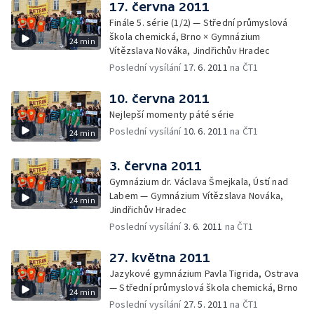
17. června 2011
Finále 5. série (1/2) — Střední průmyslová
škola chemická, Brno × Gymnázium
24 min
Vítězslava Nováka, Jindřichův Hradec
Poslední vysílání
17. 6. 2011
na ČT1
10. června 2011
Nejlepší momenty páté série
Poslední vysílání
10. 6. 2011
na ČT1
24 min
3. června 2011
Gymnázium dr. Václava Šmejkala, Ústí nad
Labem — Gymnázium Vítězslava Nováka,
24 min
Jindřichův Hradec
Poslední vysílání
3. 6. 2011
na ČT1
27. května 2011
Jazykové gymnázium Pavla Tigrida, Ostrava
— Střední průmyslová škola chemická, Brno
24 min
Poslední vysílání
27. 5. 2011
na ČT1