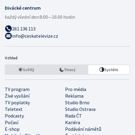
Divácké centrum
každý všední den:
8:00—16:00 hodin
261 136 113
info@ceskatelevize.cz
Vzhled
Světlý
Tmavý
Systém
TV program
Pro média
Živé vysílání
Reklama
TV poplatky
Studio Brno
Teletext
Studio Ostrava
Podcasty
Rada ČT
Počasí
Kariéra
E-shop
Podávání námětů