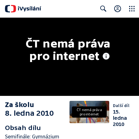
Close
Search
ČT nemá práva 
pro internet
Za školu
Další díl
ČT nemá práva
8. ledna 2010
15.
pro internet
ledna
2010
Obsah dílu
Semifinále: Gymnázium