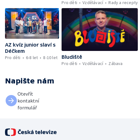
Pro děti
Vzdělávací
Rady a recepty
AZ kvíz junior slaví s
Déčkem
Bludiště
Pro děti
6-8 let
8-10 let
Pro děti
Vzdělávací
Zábava
Napište nám
Otevřít
kontaktní
formulář