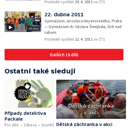
Poslední vysílání
29. 4. 2011
na ČT1
22. dubna 2011
Gymnázium Jaroslava Heyerovského, Praha
— Gymnázium dr. Václava Šmejkala, Ústí nad
24 min
Labem
Poslední vysílání
22. 4. 2011
na ČT1
Dalších 10 dílů
Ostatní také sledují
Případy detektiva
Packala
Dětská záchranka v akci
Pro děti
Zábava
Soutěž