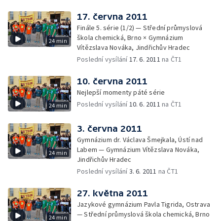
17. června 2011
Finále 5. série (1/2) — Střední průmyslová
škola chemická, Brno × Gymnázium
24 min
Vítězslava Nováka, Jindřichův Hradec
Poslední vysílání
17. 6. 2011
na ČT1
10. června 2011
Nejlepší momenty páté série
Poslední vysílání
10. 6. 2011
na ČT1
24 min
3. června 2011
Gymnázium dr. Václava Šmejkala, Ústí nad
Labem — Gymnázium Vítězslava Nováka,
24 min
Jindřichův Hradec
Poslední vysílání
3. 6. 2011
na ČT1
27. května 2011
Jazykové gymnázium Pavla Tigrida, Ostrava
— Střední průmyslová škola chemická, Brno
24 min